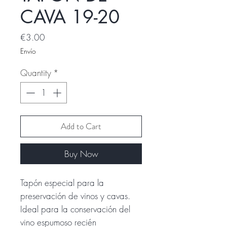
CAVA 19-20
Price
€3.00
Envío
Quantity
*
Add to Cart
Buy Now
Tapón especial para la
preservación de vinos y cavas.
Ideal para la conservación del
vino espumoso recién