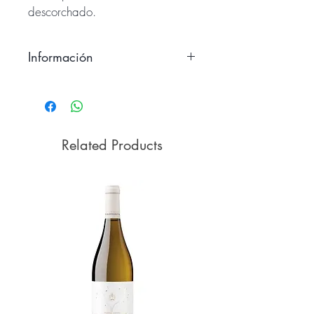
descorchado.
Información
Fabricado en material
termoplástico Abs y acero
inoxidable
Related Products