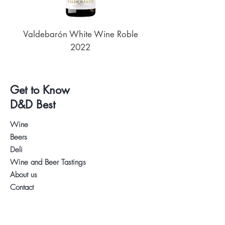
Valdebarón White Wine Roble
Senderos de UKAN
2022
Get to Know
D&D Best
Wine
Beers
Deli
Wine and Beer Tastings
About us
Contact
.
Visit our Store
WhatsApp:
+34 622 61 64 38