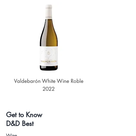
Valdebarón White Wine Roble
Senderos de UKAN
2022
Get to Know
D&D Best
Wine