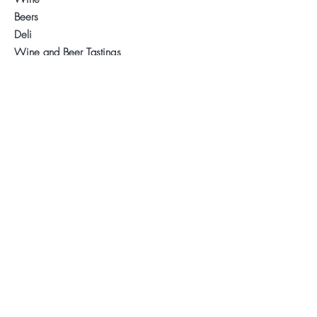
Beers
Deli
Wine and Beer Tastings
About us
Contact
.
Visit our Store
WhatsApp:
+34 622 61 64 38
Auyda
Legal warning
Privacy Policy
Cookies policy
Follow us