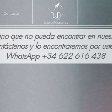
Contacto
Sobre Nosotros
ino que no pueda encontrar en nuest
ntáctenos y lo encontraremos por ust
WhatsApp +34 622 616 438
D&D CANA
Aquí encontra