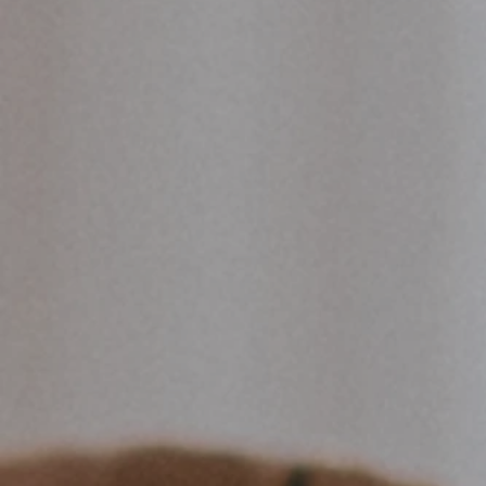
Yim
Don