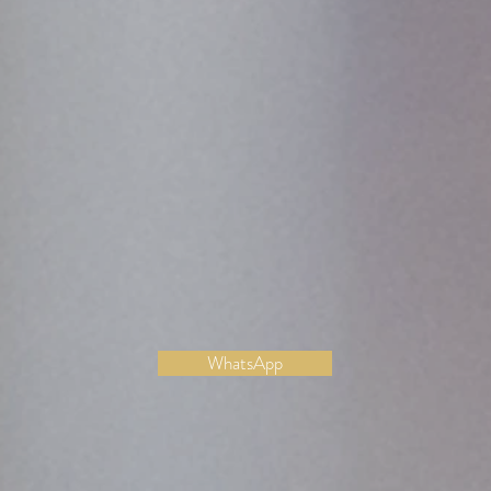
 Siam Plaza Fon
de el este 🍜 se encue
con el oeste 🍷
CATAS DE VINO
en Yim Siam Plaza Fontana
Para más info :
WhatsApp