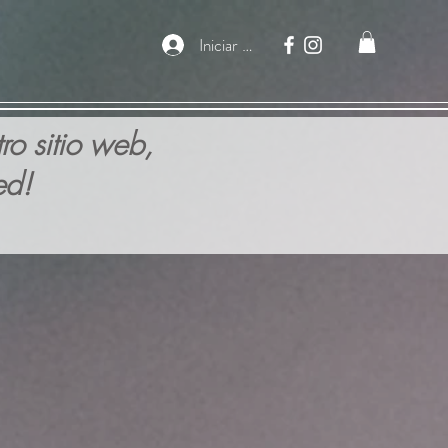
Iniciar sesión
ro sitio web,
ed!
RIAS VINOTECA
rás más de 150 vinos