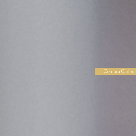
diferentes para
de delicatessen
para 
Compra online o
Compra Online