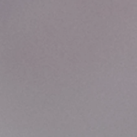
tana
ntra