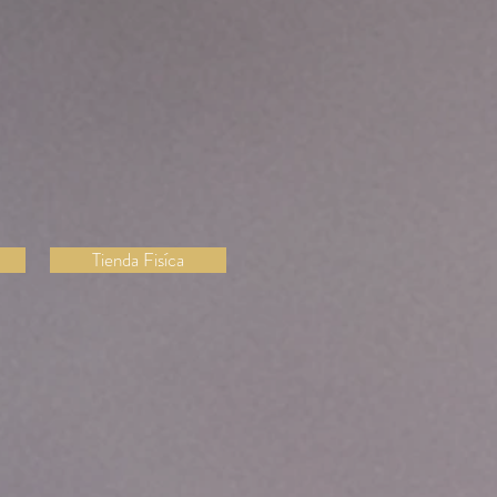
 elegir y una selección
 de la más alta calidad
combinarlos.
 visita nuestra Tienda
Tienda Fisíca