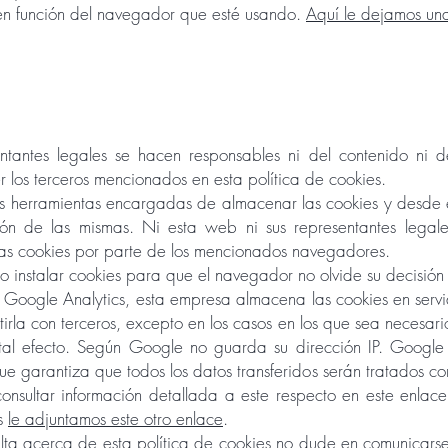
 en función del navegador que esté usando.
Aquí le dejamos un
ntantes legales se hacen responsables ni del contenido ni d
los terceros mencionados en esta política de cookies.
s herramientas encargadas de almacenar las cookies y desde e
ión de las mismas. Ni esta web ni sus representantes legal
las cookies por parte de los mencionados navegadores.
o instalar cookies para que el navegador no olvide su decisió
e Google Analytics, esta empresa almacena las cookies en serv
la con terceros, excepto en los casos en los que sea necesari
tal efecto. Según Google no guarda su dirección IP. Google
 garantiza que todos los datos transferidos serán tratados co
nsultar información detallada a este respecto en este enlace
es
le adjuntamos este otro enlace
.
lta acerca de esta política de cookies no dude en comunicarse 