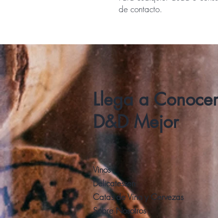
de contacto.
Llega a Conoce
D&D Mejor
Vinos
Delicatessen
Catas de Vino y Cervezas
Sobre Nosotros