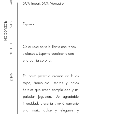
UVA
50% Trepat, 50% Monastrell
N
A
E
R
A
P
R
O
D
U
C
C
I
Ó
España
ESTATUA
Color rosa perla brillante con tonos
violáceos. Espuma consistente con
una bonita corona.
NARIZ
En nariz presenta aromas de frutos
rojos, frambuesa, moras y notas
florales que crean complejidad y un
paladar juguetón. De agradable
intensidad, presenta simultáneamente
una nariz dulce y elegante y