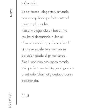
sofisticada.
SABOR
Sabor fresco, elegante y afrutado,
con un equilibrio perfecto entre el
azúcar y la acidez.
Placer y elegancia en boca. No
resulta ni demasiado dulce ni
demasiado ácido, y el carácter del
vino y su excelente estructura se
aprecian desde el primer sorbo.
Este lujoso vino espumoso rosado
está perfectamente integrado gracias
al método Charmat y destaca por su
persistencia.
ALCOHOL %
11,5