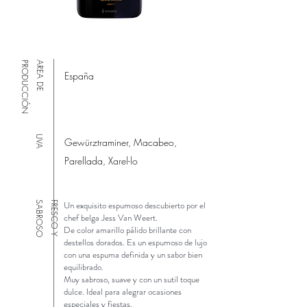
N
A
R
E
A
D
E
P
R
O
D
U
C
C
I
Ó
España
UVA
Gewürztraminer, Macabeo,
Parellada, Xarel-lo
Un exquisito espumoso descubierto por el
O
F
R
E
S
C
O
Y
S
A
B
R
O
S
chef belga Jess Van Weert.
De color amarillo pálido brillante con
destellos dorados. Es un espumoso de lujo
con una espuma definida y un sabor bien
equilibrado.
Muy sabroso, suave y con un sutil toque
dulce. Ideal para alegrar ocasiones
especiales y fiestas.