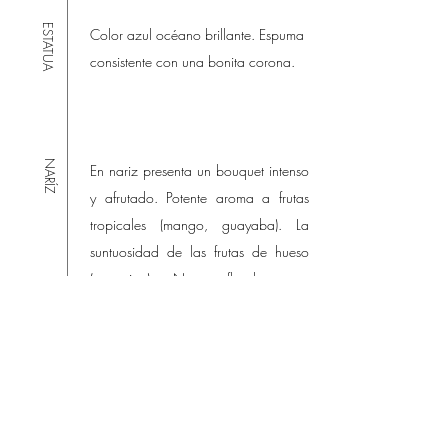
ESTATUA
Color azul océano brillante. Espuma
consistente con una bonita corona.
NARÍZ
En nariz presenta un bouquet intenso
y afrutado. Potente aroma a frutas
tropicales (mango, guayaba). La
suntuosidad de las frutas de hueso
(nectarina). Notas florales que
aportan complejidad y un paladar
juguetón. Intensidad agradable,
presenta simultáneamente una nariz
dulce y elegante y sofisticada.