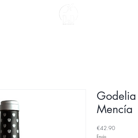
act
About us
Godelia
Mencía
Price
€42.90
Envío