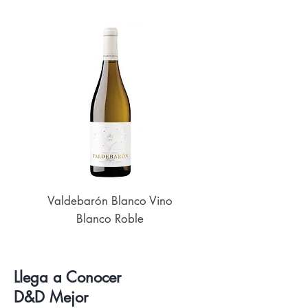
Valdebarón Blanco Vino
Senderos de UK
Blanco Roble
Llega a Conocer
D&D Mejor