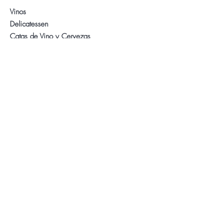
Vinos
Delicatessen
Catas de Vino y Cervezas
Sobre Nosotros
Contacto
Visita nuestra Tienda
WhatsApp:
+34 622 61 64 38
Auyda
Aviso Legal
Política de Privacidad
Política de Cookies
Síganos