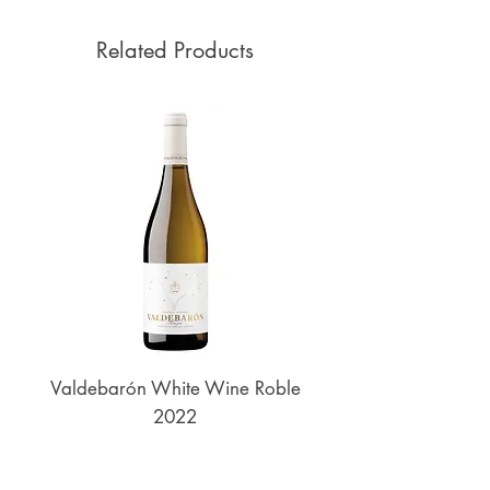
Related Products
Valdebarón White Wine Roble
Senderos de UKAN
2022