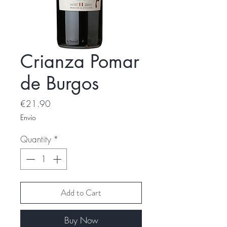
Crianza Pomar
de Burgos
Price
€21.90
Envío
Quantity
*
Add to Cart
Buy Now