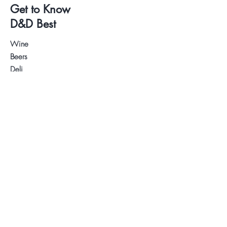
Get to Know
D&D Best
Wine
Beers
Deli
Wine and Beer Tastings
About us
Contact
.
Visit our Store
WhatsApp:
+34 622 61 64 38
Auyda
Legal warning
Privacy Policy