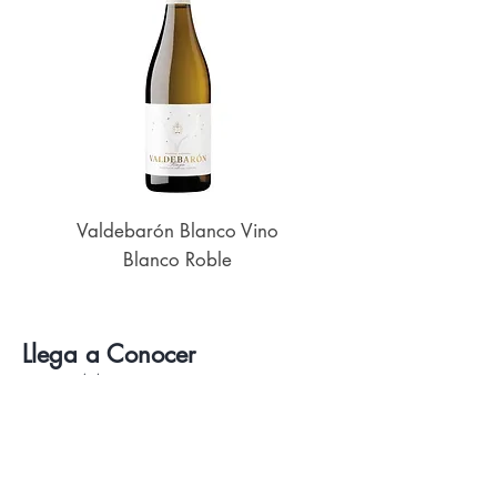
Valdebarón Blanco Vino
Senderos de UK
Blanco Roble
Llega a Conocer
D&D Mejor
Vinos
Delicatessen
Catas de Vino y Cervezas