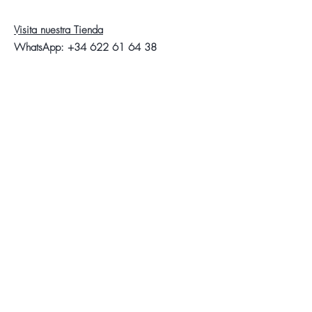
Visita nuestra Tienda
WhatsApp:
+34 622 61 64 38
Auyda
Aviso Legal
Política de Privacidad
Política de Cookies
Síganos
Facebook
Instagram