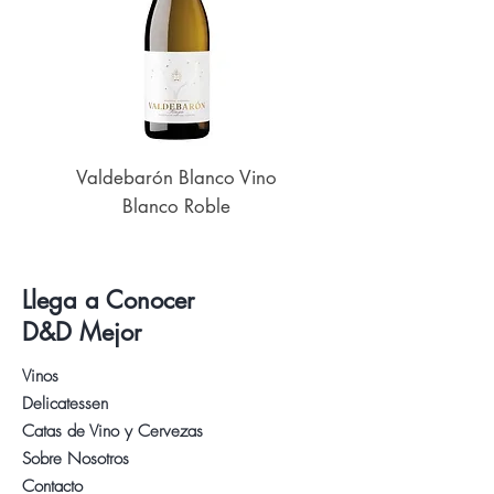
Valdebarón Blanco Vino
Senderos de UK
Blanco Roble
Llega a Conocer
D&D Mejor
Vinos
Delicatessen
Catas de Vino y Cervezas
Sobre Nosotros
Contacto