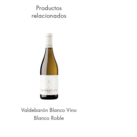
Productos
relacionados
Valdebarón Blanco Vino
Senderos de UK
Blanco Roble