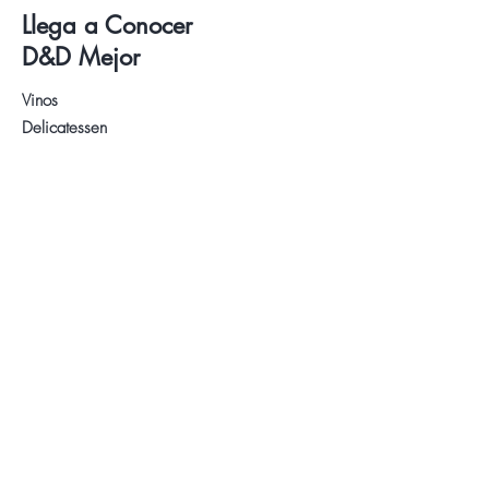
Llega a Conocer
D&D Mejor
Vinos
Delicatessen
Catas de Vino y Cervezas
Sobre Nosotros
Contacto
Visita nuestra Tienda
WhatsApp:
+34 622 61 64 38
Auyda
Aviso Legal
Política de Privacidad
Política de Cookies