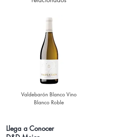
Valdebarón Blanco Vino
Senderos de UK
Blanco Roble
Llega a Conocer