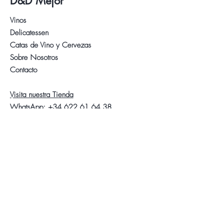
D&D Mejor
Vinos
Delicatessen
Catas de Vino y Cervezas
Sobre Nosotros
Contacto
Visita nuestra Tienda
WhatsApp:
+34 622 61 64 38
Auyda
Aviso Legal
Política de Privacidad
Política de Cookies
Síganos