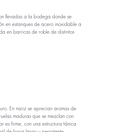
on llevadas a la bodega donde se
ión en estanques de acero inoxidable a
a en barricas de roble de distintos
curo. En nariz se aprecian aromas de
 ciruelas maduras que se mezclan con
ar es firme, con una estructura tánica
nal de boca largo y persistente.