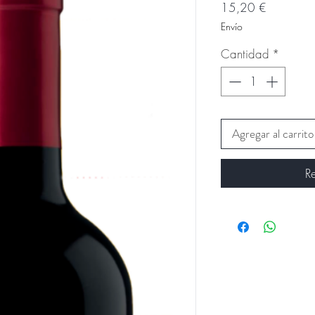
Precio
15,20 €
Envío
Cantidad
*
Agregar al carrito
R