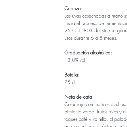
Crianza:
Las uvas cosechadas a mano s
inicia el proceso de fermentac
25ºC. El 80% del vino se guard
usos durante 6 a 8 meses.
Graduación alcohólica:
13,0% vol.
Botella:
75 cl.
Nota de cata:
Color rojo con matices azul os
pimiento verde, frutos rojos y
toques café y vainilla. El palad
que le confiere carácter y un fi