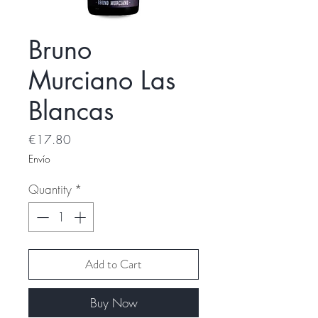
Bruno
Murciano Las
Blancas
Price
€17.80
Envío
Quantity
*
Add to Cart
Buy Now