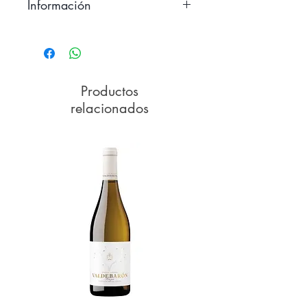
Información
DOP Islas Canarias – Tenerife
Variedades:
Negramoll
Altitud:
Plantado a 200 metros
sobre el nivel del mar
Productos
Método de Conducción:
Parral
relacionados
bajo
Alcohol:
13,5%
Acidez Total:
5,5g tartárico/l
pH:
3,7
Azúcar Residual:
<2 g/l