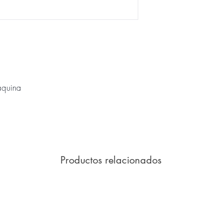
cristal o metal.
especial para c
Para evitar ma
bajo contenido 
Para quitar man
Para el lavado a 
Lave las copas 
áquina
detergente y en
cuidado).
Para pulir la c
tome la copa por
Rotura del tallo
manipula errón
Productos relacionados
doblando eltallo
Almacenamiento:
armarios que ten
Paños
Lávelos en agua 