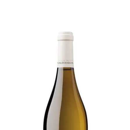
bacterias) con d
Nunca haga uso
enjuague sus pa
la superficie de