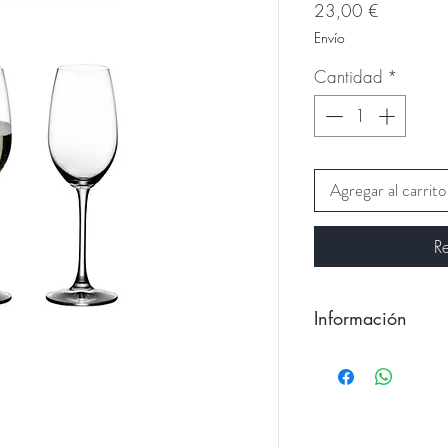
Precio
23,00 €
Envío
Cantidad
*
Agregar al carrito
R
Información
CUIDANDO SU CRI
¡Las copas Ried
máqui na lavavaj
Para evitar rasg