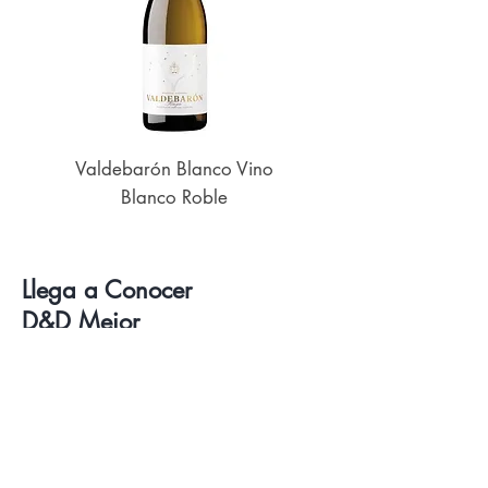
Valdebarón Blanco Vino
Senderos de UK
Blanco Roble
Llega a Conocer
D&D Mejor
Vinos
Delicatessen
Catas de Vino y Cervezas
Sobre Nosotros
Contacto