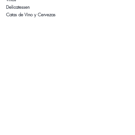
Delicatessen
Catas de Vino y Cervezas
Sobre Nosotros
Contacto
Visita nuestra Tienda
WhatsApp:
+34 622 61 64 38
Auyda
Aviso Legal
Política de Privacidad
Política de Cookies
Síganos