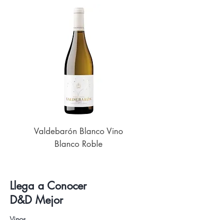
Valdebarón Blanco Vino
Senderos de UK
Blanco Roble
Llega a Conocer
D&D Mejor
Vinos