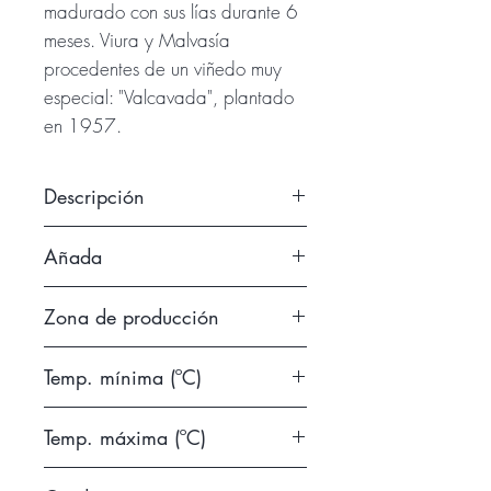
madurado con sus lías durante 6
meses. Viura y Malvasía
procedentes de un viñedo muy
especial: "Valcavada", plantado
en 1957.
Descripción
Nariz: Gran complejidad
Añada
aromática, con recuerdos a flores
y fruta blanca. Notas cítricas y
2014
Zona de producción
algo de membrillo, así como
ligeros ahumados. Boca:
D.O.Ca. Rioja
Mineralidad, excelente acidez y
Temp. mínima (ºC)
discreta madera. Como buen
8
blanco gastronómico, tiene un
Temp. máxima (ºC)
largo final que lo convierte
10
también en un vino perfecto para