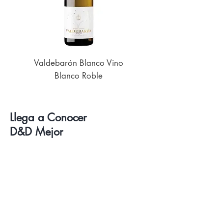
Valdebarón Blanco Vino
Senderos de UK
Blanco Roble
Llega a Conocer
D&D Mejor
Vinos
Delicatessen
Catas de Vino y Cervezas
Sobre Nosotros
Contacto