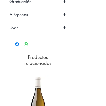
Graduación
largas sobremesas.
14
Alérgenos
Uvas
Contiene sulfitos
Viura, Malvasía
Productos
relacionados