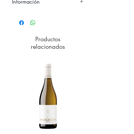
Información
WINERY
Bodega
Marba
ORIGIN
DO
Productos
DESIGNATION
Tacoronte –
relacionados
Acentejo
TYPE
Fermented
barrel white
VARIEDAD DE
85 % Listán
UVA
Blanco, 15
% Varietal.