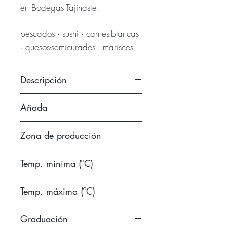
en Bodegas Tajinaste.
pescados · sushi · carnes-blancas
· quesos-semicurados · mariscos
Descripción
Vista: Amarillo pajizo con reflejos
Añada
dorados.Nariz: Notas florales,
minerales y de fruta
2017
Zona de producción
madura.Boca: Frutal, denso,
glicérico y persistente.
Temp. mínima (ºC)
D.O.P. Islas Canarias
8
Temp. máxima (ºC)
12
Graduación