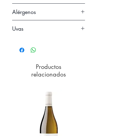
13
Alérgenos
Uvas
Contiene sulfitos
Forastera Gomera
Productos
relacionados