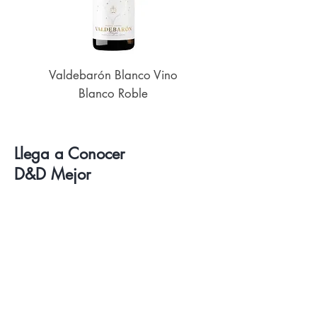
Valdebarón Blanco Vino
Senderos de UK
Blanco Roble
Llega a Conocer
D&D Mejor
Vinos
Delicatessen
Catas de Vino y Cervezas
Sobre Nosotros
Contacto
Visita nuestra Tienda