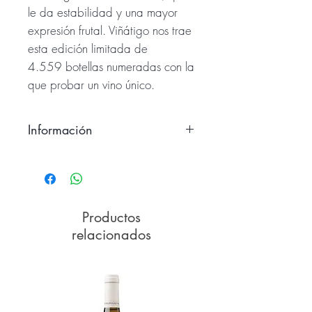
le da estabilidad y una mayor
expresión frutal. Viñátigo nos trae
esta edición limitada de
4.559 botellas numeradas con la
que probar un vino único.
Información
100% Vijariego Blanco
75cl
13,5% vol
6,9 g/I H2T
Productos
ph=3,28
relacionados
<2g/l Az. Red
Fermentado en barrica de roble
francés tipo Allier con batonage
durante 6 meses