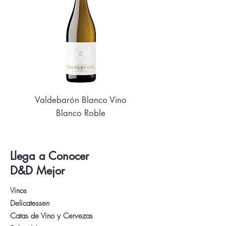
Valdebarón Blanco Vino
Senderos de UK
Blanco Roble
Llega a Conocer
D&D Mejor
Vinos
Delicatessen
Catas de Vino y Cervezas